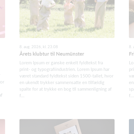
8. aug. 2026, kl. 23.08
8. 
Årets klubtur til Neumünster
Fr
Lorem Ipsum er ganske enkelt fyldtekst fra
Lo
print- og typografiindustrien. Lorem Ipsum har
pr
r
været standard fyldtekst siden 1500-tallet, hvor
væ
vor
en ukendt trykker sammensatte en tilfældig
en
spalte for at trykke en bog til sammenligning af
sp
af
f...
f...