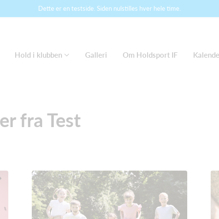
Dette er en testside. Siden nulstilles hver hele time.
Hold i klubben
Galleri
Om Holdsport IF
Kalende
r fra Test