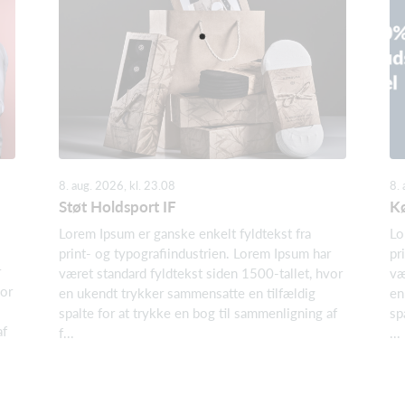
8. aug. 2026, kl. 23.08
8. 
Støt Holdsport IF
Kø
Lorem Ipsum er ganske enkelt fyldtekst fra
Lo
print- og typografiindustrien. Lorem Ipsum har
pr
r
været standard fyldtekst siden 1500-tallet, hvor
væ
vor
en ukendt trykker sammensatte en tilfældig
en
spalte for at trykke en bog til sammenligning af
sp
af
f...
...