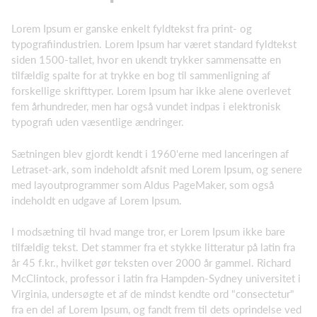
Lorem Ipsum er ganske enkelt fyldtekst fra print- og
typografiindustrien. Lorem Ipsum har været standard fyldtekst
siden 1500-tallet, hvor en ukendt trykker sammensatte en
tilfældig spalte for at trykke en bog til sammenligning af
forskellige skrifttyper. Lorem Ipsum har ikke alene overlevet
fem århundreder, men har også vundet indpas i elektronisk
typografi uden væsentlige ændringer.
Sætningen blev gjordt kendt i 1960'erne med lanceringen af
Letraset-ark, som indeholdt afsnit med Lorem Ipsum, og senere
med layoutprogrammer som Aldus PageMaker, som også
indeholdt en udgave af Lorem Ipsum.
I modsætning til hvad mange tror, er Lorem Ipsum ikke bare
tilfældig tekst. Det stammer fra et stykke litteratur på latin fra
år 45 f.kr., hvilket gør teksten over 2000 år gammel. Richard
McClintock, professor i latin fra Hampden-Sydney universitet i
Virginia, undersøgte et af de mindst kendte ord "consectetur"
fra en del af Lorem Ipsum, og fandt frem til dets oprindelse ved