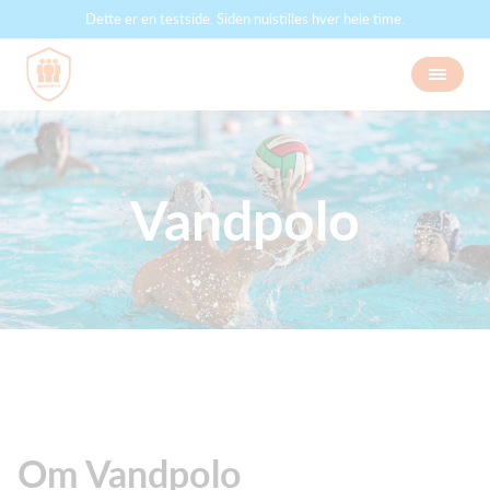
Dette er en testside. Siden nulstilles hver hele time.
Vandpolo
Om Vandpolo