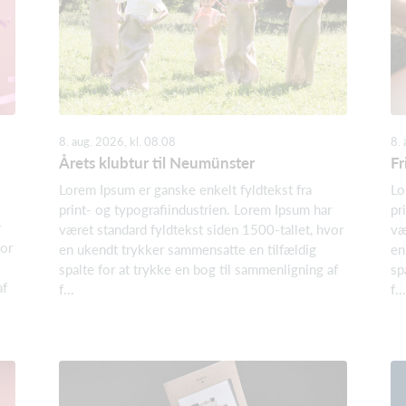
8. aug. 2026, kl. 08.08
8. 
Årets klubtur til Neumünster
Fr
Lorem Ipsum er ganske enkelt fyldtekst fra
Lo
print- og typografiindustrien. Lorem Ipsum har
pr
r
været standard fyldtekst siden 1500-tallet, hvor
væ
vor
en ukendt trykker sammensatte en tilfældig
en
spalte for at trykke en bog til sammenligning af
sp
af
f...
f...