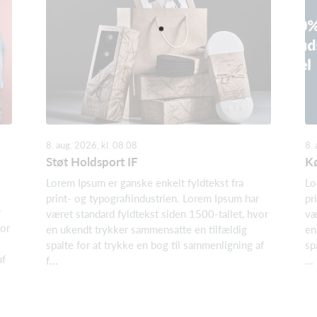
8. aug. 2026, kl. 08.08
8. 
Støt Holdsport IF
Kø
Lorem Ipsum er ganske enkelt fyldtekst fra
Lo
print- og typografiindustrien. Lorem Ipsum har
pr
r
været standard fyldtekst siden 1500-tallet, hvor
væ
vor
en ukendt trykker sammensatte en tilfældig
en
spalte for at trykke en bog til sammenligning af
sp
af
f...
...