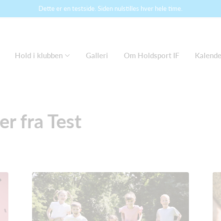
Dette er en testside. Siden nulstilles hver hele time.
Hold i klubben
Galleri
Om Holdsport IF
Kalende
r fra Test