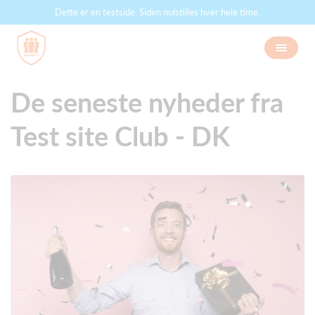
Dette er en testside. Siden nulstilles hver hele time.
De seneste nyheder fra
Test site Club - DK