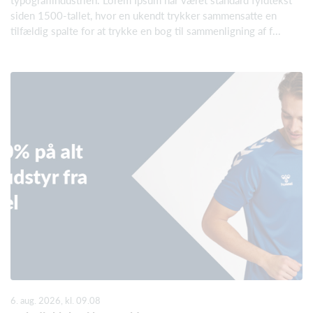
typografiindustrien. Lorem Ipsum har været standard fyldtekst
siden 1500-tallet, hvor en ukendt trykker sammensatte en
tilfældig spalte for at trykke en bog til sammenligning af f...
6. aug. 2026, kl. 09.08