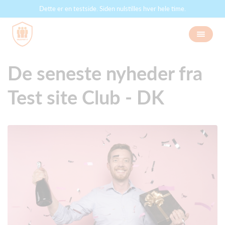
Dette er en testside. Siden nulstilles hver hele time.
De seneste nyheder fra
Test site Club - DK