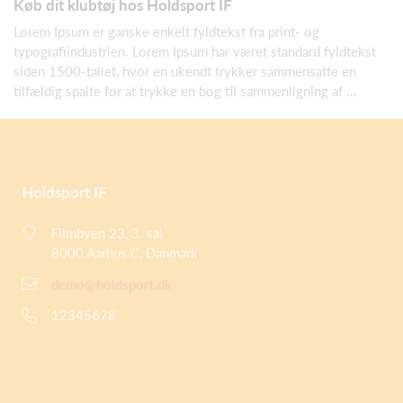
Køb dit klubtøj hos Holdsport IF
Lorem Ipsum er ganske enkelt fyldtekst fra print- og
typografiindustrien. Lorem Ipsum har været standard fyldtekst
siden 1500-tallet, hvor en ukendt trykker sammensatte en
tilfældig spalte for at trykke en bog til sammenligning af ...
Holdsport IF
Filmbyen 23, 3. sal
8000 Aarhus C, Danmark
demo@holdsport.dk
12345678