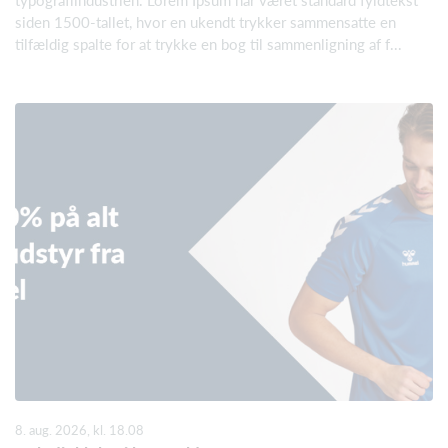
typografiindustrien. Lorem Ipsum har været standard fyldtekst
siden 1500-tallet, hvor en ukendt trykker sammensatte en
tilfældig spalte for at trykke en bog til sammenligning af f...
8. aug. 2026, kl. 18.08