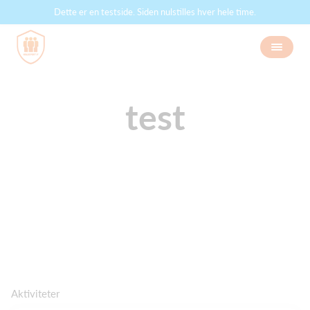
Dette er en testside. Siden nulstilles hver hele time.
test
Aktiviteter