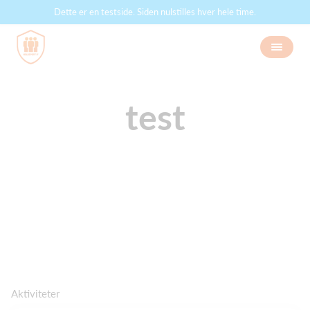
Dette er en testside. Siden nulstilles hver hele time.
test
Aktiviteter